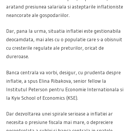
aratand presiunea salariala si asteptarile inflationiste
neancorate ale gospodariilor.
Dar, pana la urma, situatia inflatiei este gestionabila
deocamdata, mai ales cu o populatie care s-a obisnuit
cu cresterile regulate ale preturilor, oricat de
dureroase.
Banca centrala va vorbi, desigur, cu prudenta despre
inflatie, a spus Elina Ribakova, senior fellow la
Institutul Peterson pentru Economie Internationala si
la Kyiv School of Economics (KSE).
Dar dezvoltarea unei spirale serioase a inflatiei ar
necesita o presiune fiscala mai mare, o depreciere
necontrolata a rublei si banca centrala in spatele