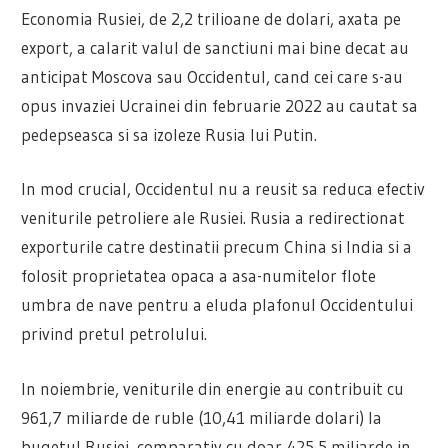
Economia Rusiei, de 2,2 trilioane de dolari, axata pe
export, a calarit valul de sanctiuni mai bine decat au
anticipat Moscova sau Occidentul, cand cei care s-au
opus invaziei Ucrainei din februarie 2022 au cautat sa
pedepseasca si sa izoleze Rusia lui Putin.
In mod crucial, Occidentul nu a reusit sa reduca efectiv
veniturile petroliere ale Rusiei. Rusia a redirectionat
exporturile catre destinatii precum China si India si a
folosit proprietatea opaca a asa-numitelor flote
umbra de nave pentru a eluda plafonul Occidentului
privind pretul petrolului.
In noiembrie, veniturile din energie au contribuit cu
961,7 miliarde de ruble (10,41 miliarde dolari) la
bugetul Rusiei, comparativ cu doar 425,5 miliarde in