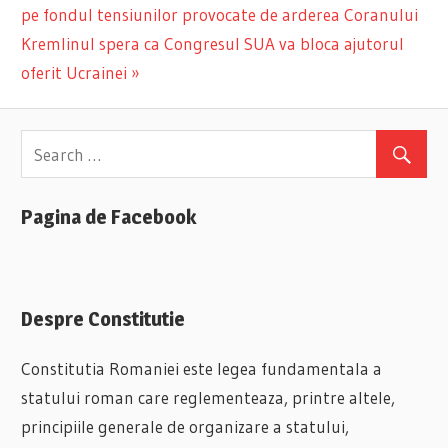
Navigare
pe fondul tensiunilor provocate de arderea Coranului
Post:
Next
Kremlinul spera ca Congresul SUA va bloca ajutorul
în
Post:
oferit Ucrainei
articole
Pagina de Facebook
Despre Constitutie
Constitutia Romaniei este legea fundamentala a
statului roman care reglementeaza, printre altele,
principiile generale de organizare a statului,