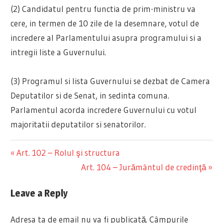
(2) Candidatul pentru functia de prim-ministru va
cere, in termen de 10 zile de la desemnare, votul de
incredere al Parlamentului asupra programului si a
intregii liste a Guvernului.
(3) Programul si lista Guvernului se dezbat de Camera
Deputatilor si de Senat, in sedinta comuna.
Parlamentul acorda incredere Guvernului cu votul
majoritatii deputatilor si senatorilor.
Previous
Art. 102 – Rolul şi structura
Navigare
Post:
Next
Art. 104 – Jurământul de credinţă
Post:
în
Leave a Reply
articole
Adresa ta de email nu va fi publicată.
Câmpurile