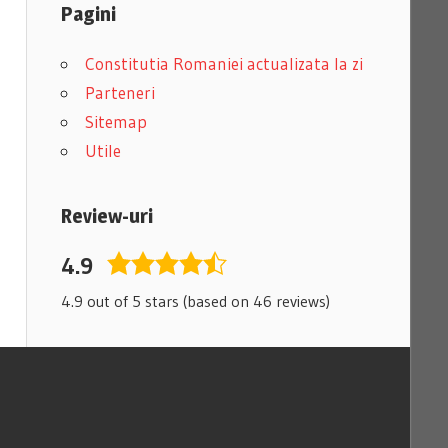
Pagini
Constitutia Romaniei actualizata la zi
Parteneri
Sitemap
Utile
Review-uri
4.9
4,9
rating
4.9 out of 5 stars (based on 46 reviews)