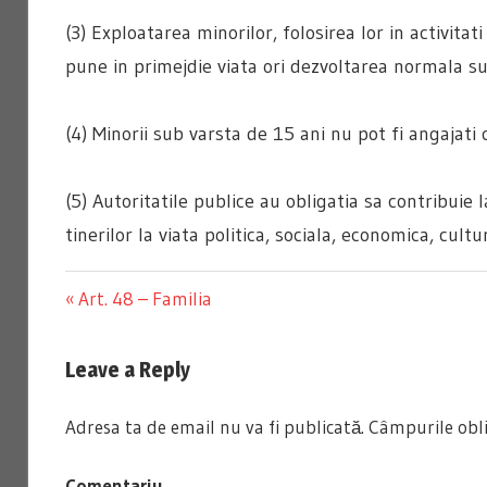
(3) Exploatarea minorilor, folosirea lor in activitat
pune in primejdie viata ori dezvoltarea normala su
(4) Minorii sub varsta de 15 ani nu pot fi angajati c
(5) Autoritatile publice au obligatia sa contribuie 
tinerilor la viata politica, sociala, economica, cultur
Previous
Art. 48 – Familia
Navigare
Post:
Leave a Reply
în
articole
Adresa ta de email nu va fi publicată.
Câmpurile obli
Comentariu