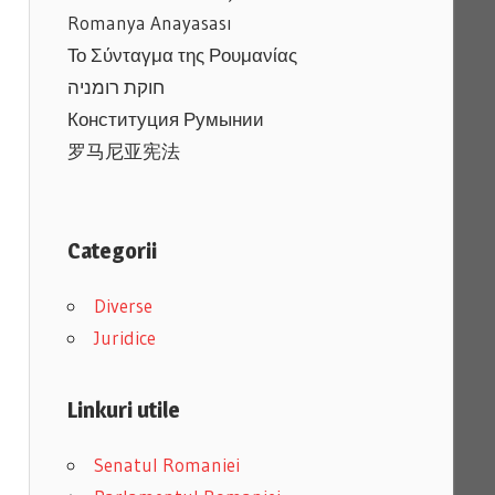
Romanya Anayasası
Το Σύνταγμα της Ρουμανίας
חוקת רומניה
Конституция Румынии
罗马尼亚宪法
Categorii
Diverse
Juridice
Linkuri utile
Senatul Romaniei