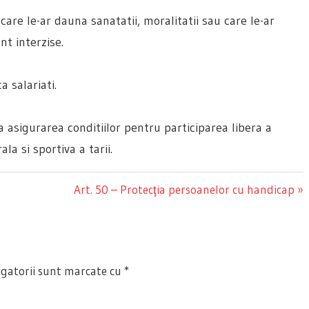
i care le-ar dauna sanatatii, moralitatii sau care le-ar
nt interzise.
a salariati.
la asigurarea conditiilor pentru participarea libera a
ala si sportiva a tarii.
Next
Art. 50 – Protecţia persoanelor cu handicap
Post:
gatorii sunt marcate cu
*