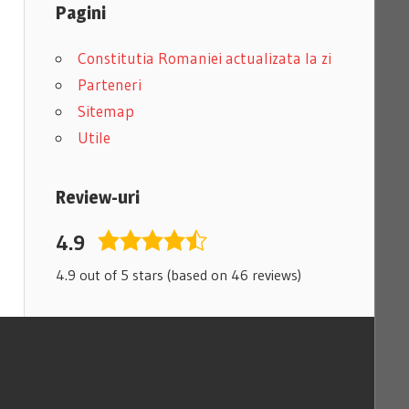
Pagini
Constitutia Romaniei actualizata la zi
Parteneri
Sitemap
Utile
Review-uri
4.9
4,9
rating
4.9 out of 5 stars (based on 46 reviews)