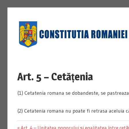
Skip
to
content
Art. 5 – Cetățenia
(1) Cetatenia romana se dobandeste, se pastreaza 
(2) Cetatenia romana nu poate fi retrasa aceluia c
Previous
Art. 4 – Unitatea poporului şi egalitatea între cetă