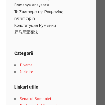
Romanya Anayasası
Το Σύνταγμα της Ρουμανίας
חוקת רומניה
Конституция Румынии
罗马尼亚宪法
Categorii
Diverse
Juridice
Linkuri utile
Senatul Romaniei