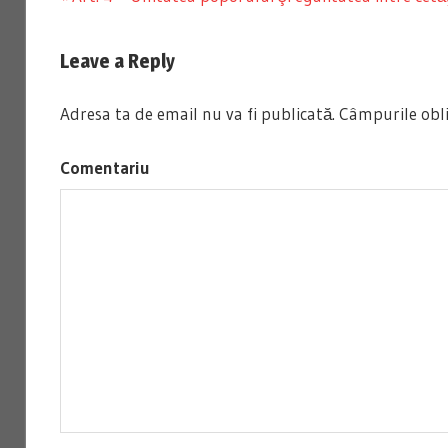
Navigare
Post:
Leave a Reply
în
articole
Adresa ta de email nu va fi publicată.
Câmpurile obli
Comentariu