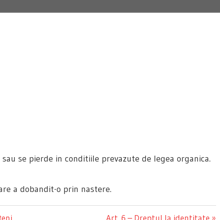
Constituția României
sau se pierde in conditiile prevazute de legea organica.
are a dobandit-o prin nastere.
ţeni
Next
Art. 6 – Dreptul la identitate