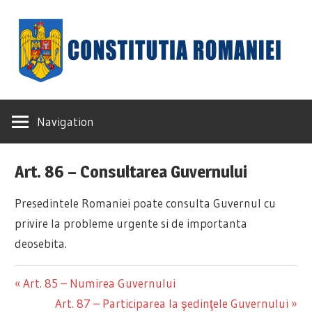
Skip
to
content
Constituția
Navigation
României
Art. 86 – Consultarea Guvernului
Presedintele Romaniei poate consulta Guvernul cu
privire la probleme urgente si de importanta
deosebita.
Previous
Art. 85 – Numirea Guvernului
Navigare
Post:
Next
Art. 87 – Participarea la şedinţele Guvernului