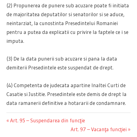
(2) Propunerea de punere sub acuzare poate fi initiata
de majoritatea deputatilor si senatorilor si se aduce,
neintarziat, la cunostinta Presedintelui Romaniei
pentru a putea da explicatii cu privire la faptele ce i se
imputa.
(3) De la data punerii sub acuzare si pana la data
demiterii Presedintele este suspendat de drept.
(4) Competenta de judecata apartine Inaltei Curti de
Casatie si Justitie. Presedintele este demis de drept la
data ramanerii definitive a hotararii de condamnare.
Previous
Art. 95 – Suspendarea din funcţie
Navigare
Post:
Next
Art. 97 – Vacanţa funcţiei