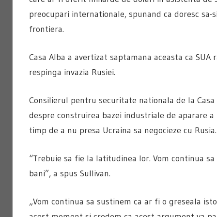
preocupari internationale, spunand ca doresc sa-si 
frontiera.
Casa Alba a avertizat saptamana aceasta ca SUA r
respinga invazia Rusiei.
Consilierul pentru securitate nationala de la Casa 
despre construirea bazei industriale de aparare a 
timp de a nu presa Ucraina sa negocieze cu Rusia.
“Trebuie sa fie la latitudinea lor. Vom continua sa
bani”, a spus Sullivan.
„Vom continua sa sustinem ca ar fi o greseala isto
acest moment si credem ca acest argument va patru