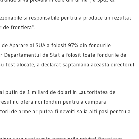
 rezonabile si responsabile pentru a produce un rezultat
r de frontiera”.
de Aparare al SUA a folosit 97% din fondurile
ar Departamentul de Stat a folosit toate fondurile de
-au fost alocate, a declarat saptamana aceasta directorul
 putin de 1 miliard de dolari in „autoritatea de
resul nu ofera noi fonduri pentru a cumpara
rii de arme ar putea fi nevoiti sa ia alti pasi pentru a
jora care cantareste negocierile privind finantarea