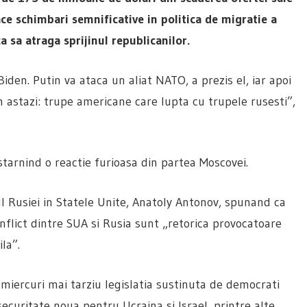
ce schimbari semnificative in politica de migratie a
 sa atraga sprijinul republicanilor.
Biden. Putin va ataca un aliat NATO, a prezis el, iar apoi
 astazi: trupe americane care lupta cu trupele rusesti”,
starnind o reactie furioasa din partea Moscovei.
l Rusiei in Statele Unite, Anatoly Antonov, spunand ca
onflict dintre SUA si Rusia sunt „retorica provocatoare
la”.
 miercuri mai tarziu legislatia sustinuta de democrati
 securitate noua pentru Ucraina si Israel, printre alte