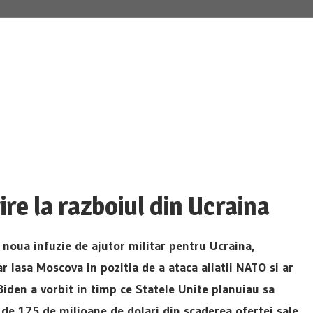
Constituția României
ire la razboiul din Ucraina
 noua infuzie de ajutor militar pentru Ucraina,
ar lasa Moscova in pozitia de a ataca aliatii NATO si ar
Biden a vorbit in timp ce Statele Unite planuiau sa
de 175 de milioane de dolari din scaderea ofertei sale