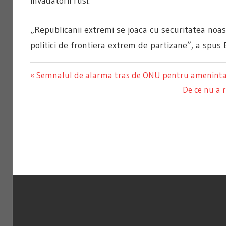
invadatorii rusi.
„Republicanii extremi se joaca cu securitatea noas
politici de frontiera extrem de partizane”, a spus 
Previous
Semnalul de alarma tras de ONU pentru amenintare
Navigare
Post:
Next
De ce nu a 
Post:
în
articole