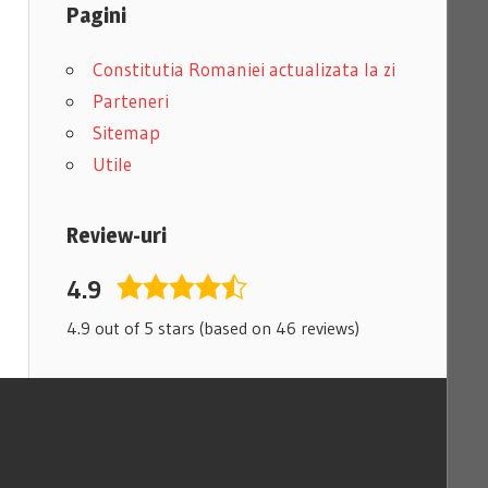
Pagini
Constitutia Romaniei actualizata la zi
Parteneri
Sitemap
Utile
Review-uri
4.9
4,9
rating
4.9 out of 5 stars (based on 46 reviews)