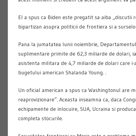
El a spus ca Biden este pregatit sa aiba „discutii
bipartizan asupra politicii de frontiera si a surselo
Pana la jumatatea lunii noiembrie, Departamentul 
suplimentare primite de 62,3 miliarde de dolari, i
asistenta militara de 4,7 miliarde de dolari care i
bugetului american Shalanda Young. .
Un oficial american a spus ca Washingtonul are mai
reaprovizionare”. Aceasta inseamna ca, daca Cong
echipamente de inlocuire, SUA, Ucraina si producato
completa stocurile.
Securitatea frontierei cu Mexic este o problema ma