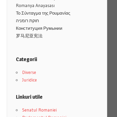
Romanya Anayasası
Το Σύνταγμα της Ρουμανίας
חוקת רומניה
Конституция Румынии
罗马尼亚宪法
Categorii
Diverse
Juridice
Linkuri utile
Senatul Romaniei