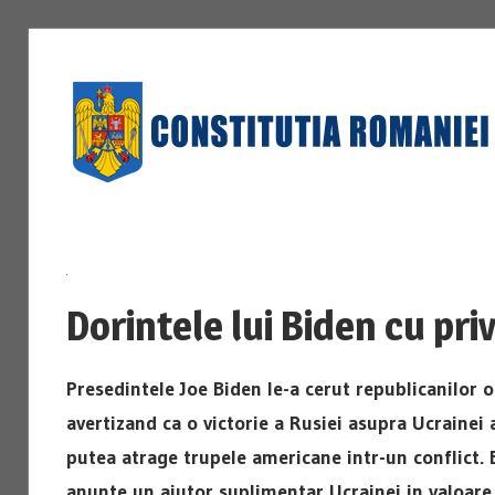
Skip
to
content
Dorintele lui Biden cu priv
Presedintele Joe Biden le-a cerut republicanilor o
avertizand ca o victorie a Rusiei asupra Ucrainei 
putea atrage trupele americane intr-un conflict. 
anunte un ajutor suplimentar Ucrainei in valoare 