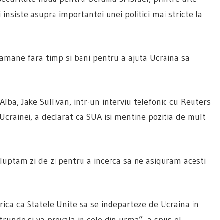
insiste asupra importantei unei politici mai stricte la
amane fara timp si bani pentru a ajuta Ucraina sa
Alba, Jake Sullivan, intr-un interviu telefonic cu Reuters
Ucrainei, a declarat ca SUA isi mentine pozitia de mult
 luptam zi de zi pentru a incerca sa ne asiguram acesti
rica ca Statele Unite sa se indeparteze de Ucraina in
nde si va prevala in cele din urma”, a spus el.