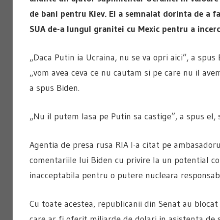
de bani pentru Kiev. El a semnalat dorinta de a fa
SUA de-a lungul granitei cu Mexic pentru a incerca
„Daca Putin ia Ucraina, nu se va opri aici”, a spus 
„vom avea ceva ce nu cautam si pe care nu il avem
a spus Biden.
„Nu il putem lasa pe Putin sa castige”, a spus el, 
Agentia de presa rusa RIA l-a citat pe ambasadoru
comentariile lui Biden cu privire la un potential c
inacceptabila pentru o putere nucleara responsabi
Cu toate acestea, republicanii din Senat au blocat
care ar fi oferit miliarde de dolari in asistenta de