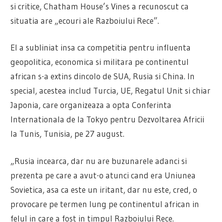
si critice, Chatham House’s Vines a recunoscut ca
situatia are „ecouri ale Razboiului Rece”.
El a subliniat insa ca competitia pentru influenta
geopolitica, economica si militara pe continentul
african s-a extins dincolo de SUA, Rusia si China. In
special, acestea includ Turcia, UE, Regatul Unit si chiar
Japonia, care organizeaza a opta Conferinta
Internationala de la Tokyo pentru Dezvoltarea Africii
la Tunis, Tunisia, pe 27 august.
„Rusia incearca, dar nu are buzunarele adanci si
prezenta pe care a avut-o atunci cand era Uniunea
Sovietica, asa ca este un iritant, dar nu este, cred, o
provocare pe termen lung pe continentul african in
felul in care a fost in timpul Razboiului Rece.