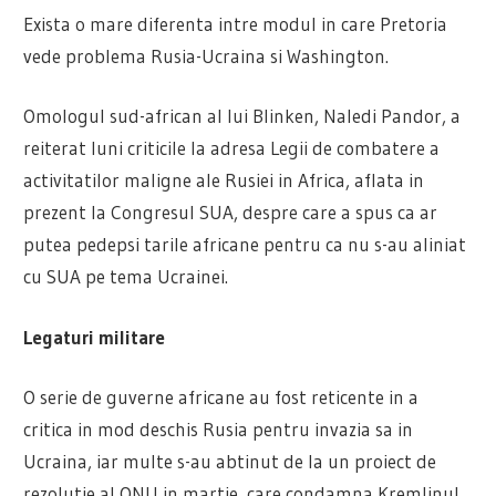
Exista o mare diferenta intre modul in care Pretoria
vede problema Rusia-Ucraina si Washington.
Omologul sud-african al lui Blinken, Naledi Pandor, a
reiterat luni criticile la adresa Legii de combatere a
activitatilor maligne ale Rusiei in Africa, aflata in
prezent la Congresul SUA, despre care a spus ca ar
putea pedepsi tarile africane pentru ca nu s-au aliniat
cu SUA pe tema Ucrainei.
Legaturi militare
O serie de guverne africane au fost reticente in a
critica in mod deschis Rusia pentru invazia sa in
Ucraina, iar multe s-au abtinut de la un proiect de
rezolutie al ONU in martie, care condamna Kremlinul