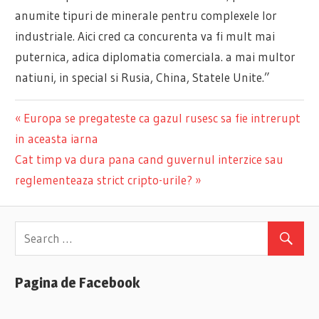
anumite tipuri de minerale pentru complexele lor
industriale. Aici cred ca concurenta va fi mult mai
puternica, adica diplomatia comerciala. a mai multor
natiuni, in special si Rusia, China, Statele Unite.”
Previous
Europa se pregateste ca gazul rusesc sa fie intrerupt
Navigare
in aceasta iarna
Post:
Next
Cat timp va dura pana cand guvernul interzice sau
în
Post:
reglementeaza strict cripto-urile?
articole
Pagina de Facebook