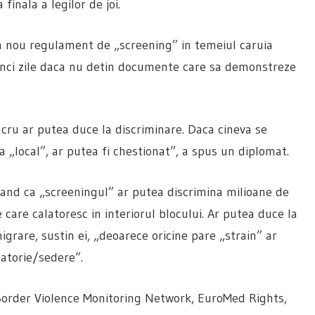
inala a legilor de joi.
un nou regulament de „screening” in temeiul caruia
a cinci zile daca nu detin documente care sa demonstreze
lucru ar putea duce la discriminare. Daca cineva se
 „local”, ar putea fi chestionat”, a spus un diplomat.
and ca „screeningul” ar putea discrimina milioane de
care calatoresc in interiorul blocului. Ar putea duce la
migrare, sustin ei, „deoarece oricine pare „strain” ar
latorie/sedere”.
 Border Violence Monitoring Network, EuroMed Rights,