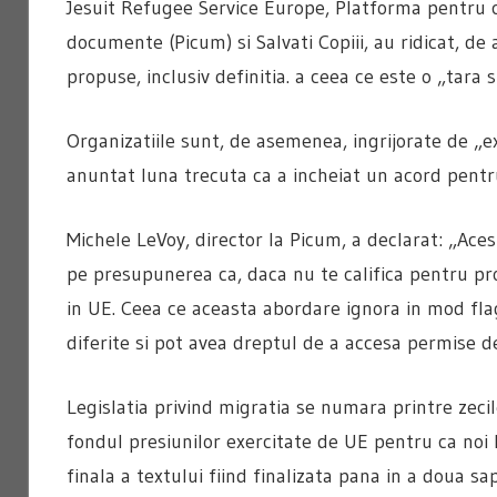
Jesuit Refugee Service Europe, Platforma pentru c
documente (Picum) si Salvati Copiii, au ridicat, de
propuse, inclusiv definitia. a ceea ce este o „tara 
Organizatiile sunt, de asemenea, ingrijorate de „ex
anuntat luna trecuta ca a incheiat un acord pentr
Michele LeVoy, director la Picum, a declarat: „Ace
pe presupunerea ca, daca nu te califica pentru pr
in UE. Ceea ce aceasta abordare ignora in mod fl
diferite si pot avea dreptul de a accesa permise de
Legislatia privind migratia se numara printre zecil
fondul presiunilor exercitate de UE pentru ca noi l
finala a textului fiind finalizata pana in a doua s