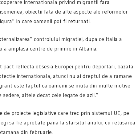
ooperare internationala privind migrantii fara
 asemenea, obiectii fata de alte aspecte ale reformelor
sigura” in care oamenii pot fi returnati.
ternalizarea” controlului migratiei, dupa ce Italia a
u a amplasa centre de primire in Albania.
st pact reflecta obsesia Europei pentru deportari, bazata
otectie internationala, atunci nu ai dreptul de a ramane
agrant este faptul ca oamenii se muta din multe motive
 sedere, altele decat cele legate de azil.”
e de proiecte legislative care trec prin sistemul UE, pe
egi sa fie aprobate pana la sfarsitul anului, cu retusarea
aptamana din februarie.