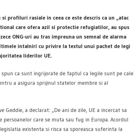
si profiluri rasiale in ceea ce este descris ca un „atac
tional care ofera azil si protectie refugiatilor, au spus
rezece ONG-uri au tras impreuna un semnal de alarma
timele intalniri cu privire la textul unui pachet de legi
oritatea liderilor UE.
 spun ca sunt ingrijorate de faptul ca legile sunt pe cale
ntru a asigura sprijinul statelor membre si al
e Geddie, a declarat: „De ani de zile, UE a incercat sa
 persoanelor care se muta sau fug in Europa. Acordul
egislatia existenta si risca sa sporeasca suferinta la