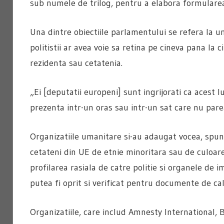
sub numele de trilog, pentru a elabora formularea f
Una dintre obiectiile parlamentului se refera la 
politistii ar avea voie sa retina pe cineva pana l
rezidenta sau cetatenia.
„Ei [deputatii europeni] sunt ingrijorati ca acest 
prezenta intr-un oras sau intr-un sat care nu parea
Organizatiile umanitare si-au adaugat vocea, spun
cetateni din UE de etnie minoritara sau de culoare 
profilarea rasiala de catre politie si organele de i
putea fi oprit si verificat pentru documente de ca
Organizatiile, care includ Amnesty International,