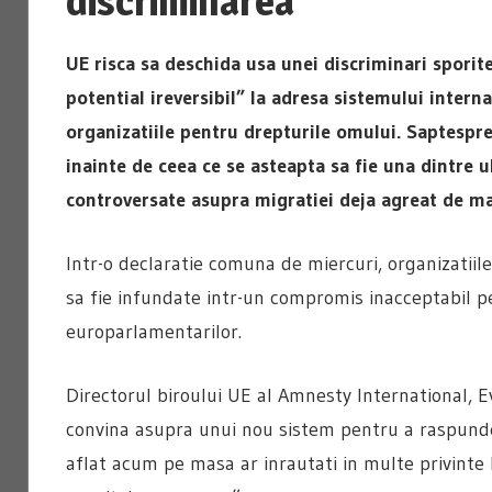
discriminarea
UE risca sa deschida usa unei discriminari sporite 
potential ireversibil” la adresa sistemului interna
organizatiile pentru drepturile omului. Saptesp
inainte de ceea ce se asteapta sa fie una dintre ul
controversate asupra migratiei deja agreat de maj
Intr-o declaratie comuna de miercuri, organizatiile
sa fie infundate intr-un compromis inacceptabil pe
europarlamentarilor.
Directorul biroului UE al Amnesty International, Ev
convina asupra unui nou sistem pentru a raspunde
aflat acum pe masa ar inrautati in multe privinte l