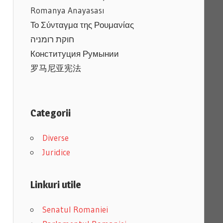
Romanya Anayasası
Το Σύνταγμα της Ρουμανίας
חוקת רומניה
Конституция Румынии
罗马尼亚宪法
Categorii
Diverse
Juridice
Linkuri utile
Senatul Romaniei