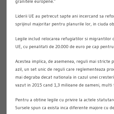
granitele europene.”
Liderii UE au petrecut sapte ani incercand sa refor
sprijinul majoritar pentru planurile lor, in ciuda ob
Legile includ relocarea refugiatilor si migrantilor d
UE, cu penalitati de 20.000 de euro pe cap pentru 
Acestea implica, de asemenea, reguli mai stricte p
azil, un set unic de reguli care reglementeaza proc
mai degraba decat nationala in cazul unei cresteri
vazut in 2015 cand 1,3 milioane de oameni, multi f
Pentru a obtine legile cu privire la actele statut
Sursele spun ca exista inca diferente majore cu dep