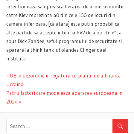
intentioneaza sa opreasca livrarea de arme si munitii
catre Kiev reprezinta 40 din cele 150 de locuri din
camera inferioara, [ca atare] este putin probabil ca
alte partide sa accepte intentia PVV de a opriti-le”, a
spus Dick Zandee, seful programului de securitate si
aparare la think tank-ul olandez Clingendael
Institute.
Previous
UE in dezordine in legatura cu planul de a finanta
Navigare
Ucraina
Post:
Next
Patru factori care modeleaza apararea europeana in
în
Post:
2024
articole