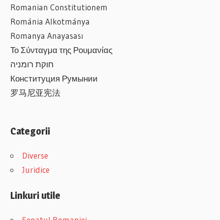
Romanian
Constitutionem
Románia Alkotmánya
Romanya Anayasası
Το Σύνταγμα της Ρουμανίας
חוקת רומניה
Конституция Румынии
罗马尼亚宪法
Categorii
Diverse
Juridice
Linkuri utile
Senatul Romaniei